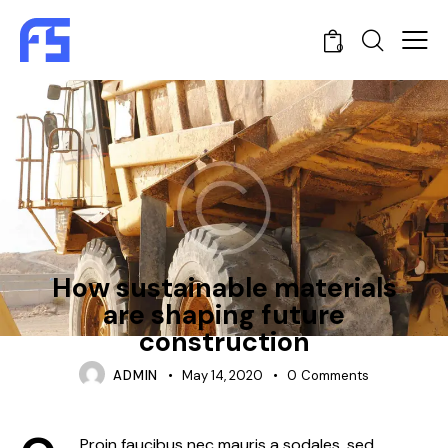
0
NEWS
How sustainable materials
are shaping future
construction
ADMIN
May 14, 2020
0
Comments
Proin faucibus nec mauris a sodales, sed