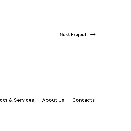
Next Project
cts & Services
About Us
Contacts